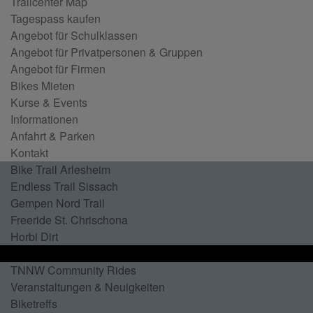
Trailcenter Map
Tagespass kaufen
Angebot für Schulklassen
Angebot für Privatpersonen & Gruppen
Angebot für Firmen
Bikes Mieten
Kurse & Events
Informationen
Anfahrt & Parken
Kontakt
Bike Trail Arlesheim
Endless Trail Sissach
Gempen Nord Trail
Freeride St. Chrischona
Horbi Dirt
Zäme Biken
TNNW Community Rides
Veranstaltungen & Neuigkeiten
Biketreffs