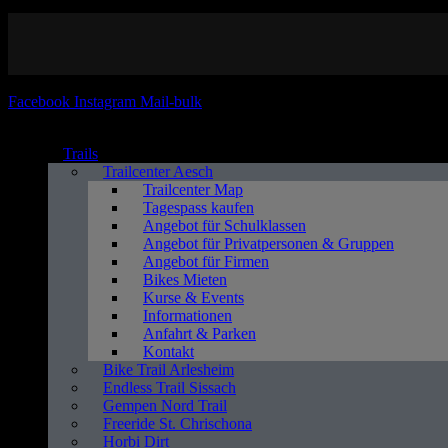
Facebook
Instagram
Mail-bulk
Trails
Trailcenter Aesch
Trailcenter Map
Tagespass kaufen
Angebot für Schulklassen
Angebot für Privatpersonen & Gruppen
Angebot für Firmen
Bikes Mieten
Kurse & Events
Informationen
Anfahrt & Parken
Kontakt
Bike Trail Arlesheim
Endless Trail Sissach
Gempen Nord Trail
Freeride St. Chrischona
Horbi Dirt