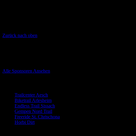
Zurück nach oben
Unsere Sponsoren
Sponsoren von Trailnet Nordwestschweiz
Alle Sponsoren Ansehen
Trails
Trailcenter Aesch
Biketrail Arlesheim
Endless Trail Sissach
Gempen Nord Trail
Freeride St. Chrischona
Horbi Dirt
Der Verein