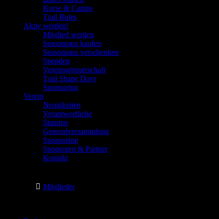
Kurse & Camps
Trail Rules
Aktiv werden!
Mitglied werden
Seasonpass kaufen
Seasonpass verschenken
Spenden
Vereinsgönnerschaft
Trail Shape Days
Sponsoring
Verein
Neuigkeiten
Verantwortliche
Statuten
Generalversammlung
Sponsoring
Sponsoren & Partner
Kontakt
Mitglieder