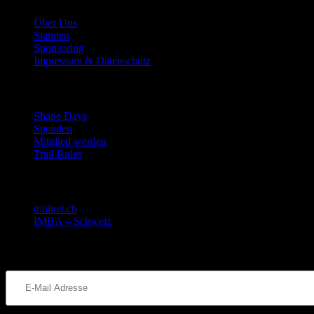
Über Uns
Statuten
Sponsoring
Impressum & Datenschutz
Mitmachen
Shape Days
Spenden
Mitglied werden
Trail Rules
Gemeinsam stark!
trailnet.ch
IMBA – Schweiz
Bleib informiert