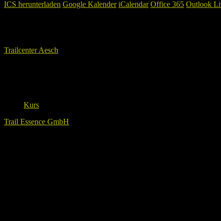
ICS herunterladen
Google Kalender
iCalendar
Office 365
Outlook Li
Wo
Trailcenter Aesch
Landskronstrasse 41, Aesch, 4147
Veranstaltungstyp
Kurs
Trail Essence GmbH
Lade Karte ...