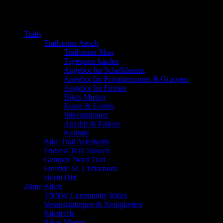
Close
Trails
Trailcenter Aesch
Trailcenter Map
Tagespass kaufen
Angebot für Schulklassen
Angebot für Privatpersonen & Gruppen
Angebot für Firmen
Bikes Mieten
Kurse & Events
Informationen
Anfahrt & Parken
Kontakt
Bike Trail Arlesheim
Endless Trail Sissach
Gempen Nord Trail
Freeride St. Chrischona
Horbi Dirt
Zäme Biken
TNNW Community Rides
Veranstaltungen & Neuigkeiten
Biketreffs
Bikes Mieten