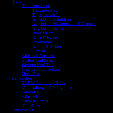
Trails
Trailcenter Aesch
Trailcenter Map
Tagespass kaufen
Angebot für Schulklassen
Angebot für Privatpersonen & Gruppen
Angebot für Firmen
Bikes Mieten
Kurse & Events
Informationen
Anfahrt & Parken
Kontakt
Bike Trail Arlesheim
Endless Trail Sissach
Gempen Nord Trail
Freeride St. Chrischona
Horbi Dirt
Zäme Biken
TNNW Community Rides
Veranstaltungen & Neuigkeiten
Biketreffs
Bikes Mieten
Kurse & Camps
Trail Rules
Aktiv werden!