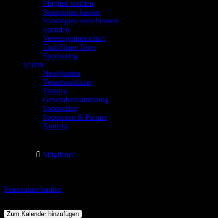
Mitglied werden
Seasonpass kaufen
Seasonpass verschenken
Spenden
Vereinsgönnerschaft
Trail Shape Days
Sponsoring
Verein
Neuigkeiten
Verantwortliche
Statuten
Generalversammlung
Sponsoring
Sponsoren & Partner
Kontakt
Einsteiger
Mitglieder
Wann
Seasonpass kaufen
24. Juni 2026
13:30 - 16:30
Zum Kalender hinzufügen