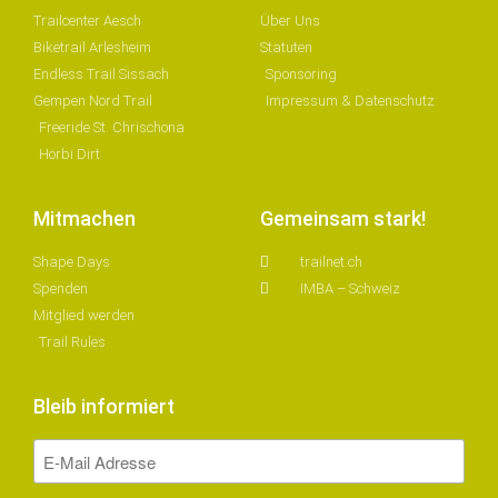
Trailcenter Aesch
Über Uns
Biketrail Arlesheim
Statuten
Endless Trail Sissach
Sponsoring
Gempen Nord Trail
Impressum & Datenschutz
Freeride St. Chrischona
Horbi Dirt
Mitmachen
Gemeinsam stark!
Shape Days
trailnet.ch
Spenden
IMBA – Schweiz
Mitglied werden
Trail Rules
Bleib informiert