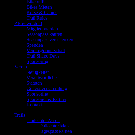
Biketreffs
Bikes Mieten
Kurse & Camps
Trail Rules
Aktiv werden!
Mitglied werden
Seasonpass kaufen
Seasonpass verschenken
Spenden
Vereinsgönnerschaft
Trail Shape Days
Sponsoring
Verein
Neuigkeiten
Verantwortliche
Statuten
Generalversammlung
Sponsoring
Sponsoren & Partner
Kontakt
Trails
Trailcenter Aesch
Trailcenter Map
Tagespass kaufen