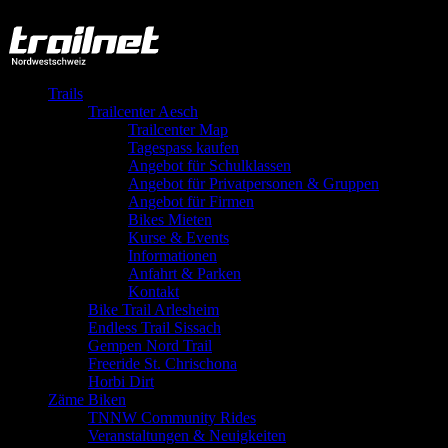
Close
Trails
Trailcenter Aesch
Trailcenter Map
Tagespass kaufen
Angebot für Schulklassen
Angebot für Privatpersonen & Gruppen
Angebot für Firmen
Bikes Mieten
Kurse & Events
Informationen
Anfahrt & Parken
Kontakt
Bike Trail Arlesheim
Endless Trail Sissach
Gempen Nord Trail
Freeride St. Chrischona
Horbi Dirt
Zäme Biken
TNNW Community Rides
Veranstaltungen & Neuigkeiten