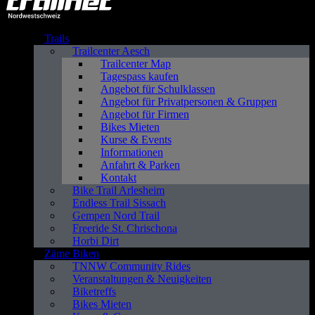
Trails
Trailcenter Aesch
Trailcenter Map
Tagespass kaufen
Angebot für Schulklassen
Angebot für Privatpersonen & Gruppen
Angebot für Firmen
Bikes Mieten
Kurse & Events
Informationen
Anfahrt & Parken
Kontakt
Bike Trail Arlesheim
Endless Trail Sissach
Gempen Nord Trail
Freeride St. Chrischona
Horbi Dirt
Zäme Biken
TNNW Community Rides
Veranstaltungen & Neuigkeiten
Biketreffs
Bikes Mieten