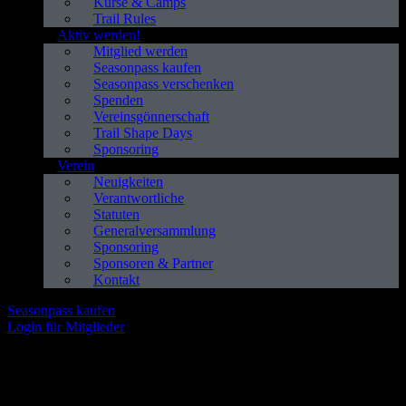
Kurse & Camps
Trail Rules
Aktiv werden!
Mitglied werden
Seasonpass kaufen
Seasonpass verschenken
Spenden
Vereinsgönnerschaft
Trail Shape Days
Sponsoring
Verein
Neuigkeiten
Verantwortliche
Statuten
Generalversammlung
Sponsoring
Sponsoren & Partner
Kontakt
Seasonpass kaufen
Login für Mitglieder
Trail Days Baselland - 24./25. Mai
Sei dabei!