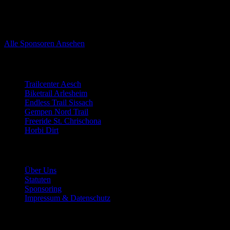
Unsere Sponsoren
Sponsoren von Trailnet Nordwestschweiz
Alle Sponsoren Ansehen
Trails
Trailcenter Aesch
Biketrail Arlesheim
Endless Trail Sissach
Gempen Nord Trail
Freeride St. Chrischona
Horbi Dirt
Der Verein
Über Uns
Statuten
Sponsoring
Impressum & Datenschutz
Mitmachen