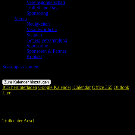
Vereinsgönnerschaft
Trail Shape Days
Sponsoring
Verein
Neuigkeiten
Verantwortliche
Statuten
Generalversammlung
Mountainbike Fahrtechnikkurs Springen Basiskurs
Sponsoring
Sponsoren & Partner
Wann
Kontakt
Seasonpass kaufen
10. September 2025
18:00 - 20:30
Zum Kalender hinzufügen
ICS herunterladen
Google Kalender
iCalendar
Office 365
Outlook
Live
Wo
Trailcenter Aesch
Landskronstrasse 41, Aesch, 4147