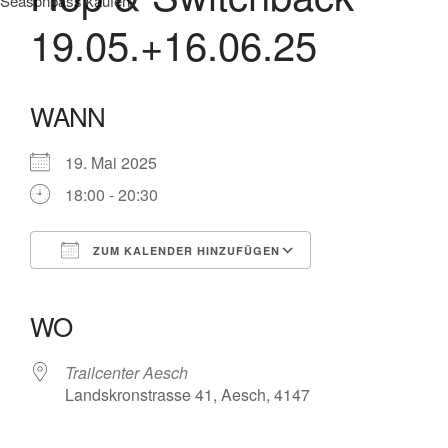
Seasonpass kaufen
19.05.+16.06.25
WANN
19. Mai 2025
18:00 - 20:30
ZUM KALENDER HINZUFÜGEN
ICS herunterladen
Google Kalender
iCalendar
Office 365
Outlook Live
WO
Trailcenter Aesch
Landskronstrasse 41, Aesch, 4147