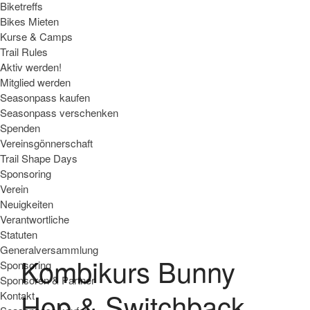
Biketreffs
Bikes Mieten
Kurse & Camps
Trail Rules
Aktiv werden!
Mitglied werden
Seasonpass kaufen
Seasonpass verschenken
Spenden
Vereinsgönnerschaft
Trail Shape Days
Sponsoring
Verein
Neuigkeiten
Verantwortliche
Statuten
Generalversammlung
Kombikurs Bunny
Sponsoring
Sponsoren & Partner
Hop & Switchback
Kontakt