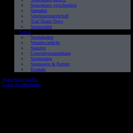
Seasonpass verschenken
Spenden
Vereinsgönnerschaft
Trail Shape Days
Sponsoring
Verein
Neuigkeiten
Verantwortliche
Statuten
Generalversammlung
Sponsoring
Sponsoren & Partner
Kontakt
Seasonpass kaufen
Login für Mitglieder
Trail Days Baselland - 24./25. Mai
Sei dabei!
Dich erwartet ein actiongeladenes Wochenende mit geführten
Touren, spannenden Kursen, spektakulären Shows, einem
Aussteller-Village, Workshops, Live-Musik, leckerem Essen und