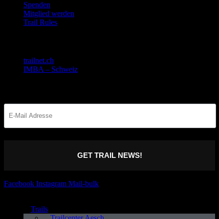
Spenden
Mitglied werden
Trail Rules
Gemeinsam stark!
trailnet.ch
IMBA – Schweiz
Bleib informiert
GET TRAIL NEWS!
Facebook
Instagram
Mail-bulk
Trails
Trailcenter Aesch