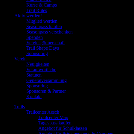
Kurse & Camps
Trail Rules
Aktiv werden!
Mitglied werden
Seasonpass kaufen
Seasonpass verschenken
Spenden
Vereinsgönnerschaft
Trail Shape Days
Sponsoring
Verein
Neuigkeiten
Verantwortliche
Statuten
Generalversammlung
Sponsoring
Sponsoren & Partner
Kontakt
Trails
Trailcenter Aesch
Trailcenter Map
Tagespass kaufen
Angebot für Schulklassen
Angebot für Privatpersonen & Gruppen