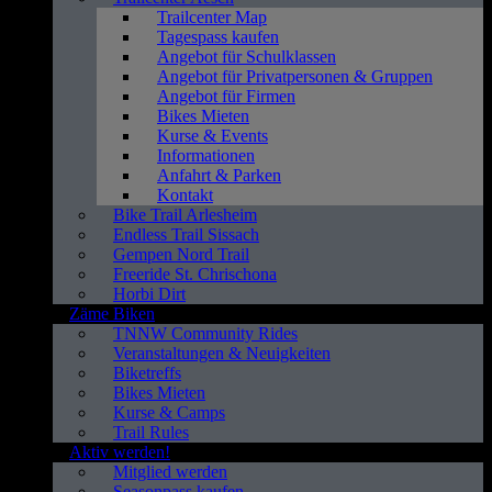
Trailcenter Map
Tagespass kaufen
Angebot für Schulklassen
Angebot für Privatpersonen & Gruppen
Angebot für Firmen
Bikes Mieten
Kurse & Events
Informationen
Anfahrt & Parken
Kontakt
Bike Trail Arlesheim
Endless Trail Sissach
Gempen Nord Trail
Freeride St. Chrischona
Horbi Dirt
Zäme Biken
TNNW Community Rides
Veranstaltungen & Neuigkeiten
Biketreffs
Bikes Mieten
Kurse & Camps
Trail Rules
Aktiv werden!
Mitglied werden
Seasonpass kaufen