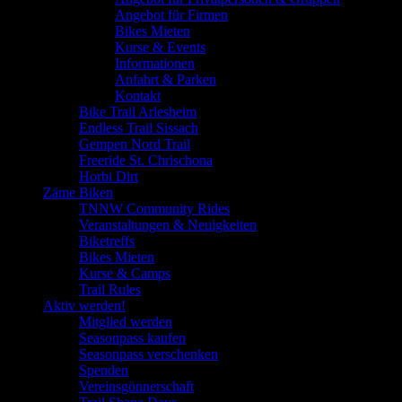
Angebot für Firmen
Bikes Mieten
Kurse & Events
Informationen
Anfahrt & Parken
Kontakt
Bike Trail Arlesheim
Endless Trail Sissach
Gempen Nord Trail
Freeride St. Chrischona
Horbi Dirt
Zäme Biken
TNNW Community Rides
Veranstaltungen & Neuigkeiten
Biketreffs
Bikes Mieten
Kurse & Camps
Trail Rules
Aktiv werden!
Mitglied werden
Seasonpass kaufen
Seasonpass verschenken
Spenden
Vereinsgönnerschaft