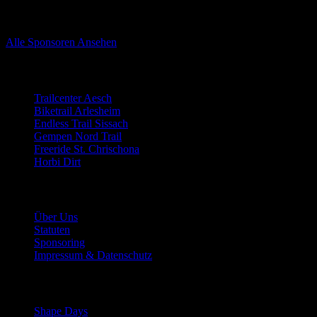
Sponsoren von Trailnet Nordwestschweiz
Alle Sponsoren Ansehen
Trails
Trailcenter Aesch
Biketrail Arlesheim
Endless Trail Sissach
Gempen Nord Trail
Freeride St. Chrischona
Horbi Dirt
Der Verein
Über Uns
Statuten
Sponsoring
Impressum & Datenschutz
Mitmachen
Shape Days