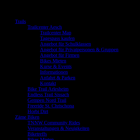
Close
Trails
Trailcenter Aesch
Trailcenter Map
Tagespass kaufen
Angebot für Schulklassen
Angebot für Privatpersonen & Gruppen
Angebot für Firmen
Bikes Mieten
Kurse & Events
Informationen
Anfahrt & Parken
Kontakt
Bike Trail Arlesheim
Endless Trail Sissach
Gempen Nord Trail
Freeride St. Chrischona
Horbi Dirt
Zäme Biken
TNNW Community Rides
Veranstaltungen & Neuigkeiten
Biketreffs
Bikes Mieten