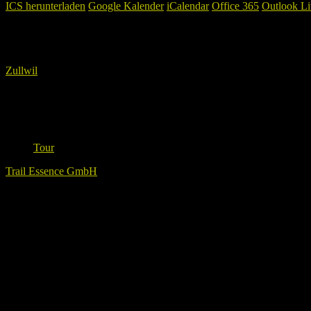
ICS herunterladen
Google Kalender
iCalendar
Office 365
Outlook Li
Wo
Zullwil
tbd., Zullwil
Veranstaltungstyp
Tour
Trail Essence GmbH
Lade Karte ...