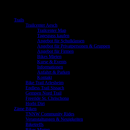
Close
Trails
Trailcenter Aesch
Trailcenter Map
Tagespass kaufen
Angebot für Schulklassen
Angebot für Privatpersonen & Gruppen
Angebot für Firmen
Bikes Mieten
Kurse & Events
Informationen
Anfahrt & Parken
Kontakt
Bike Trail Arlesheim
Endless Trail Sissach
Gempen Nord Trail
Freeride St. Chrischona
Horbi Dirt
Zäme Biken
TNNW Community Rides
Veranstaltungen & Neuigkeiten
Biketreffs
Bikes Mieten