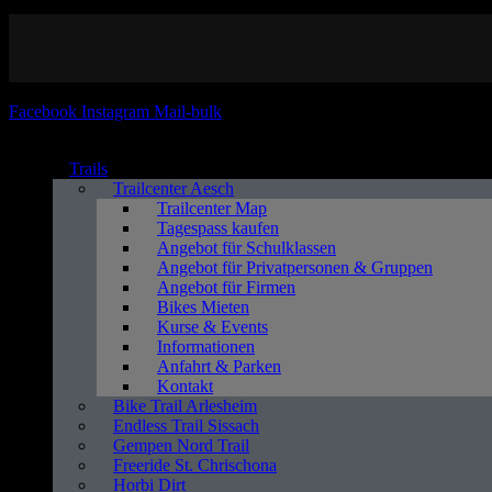
Facebook
Instagram
Mail-bulk
Trails
Trailcenter Aesch
Trailcenter Map
Tagespass kaufen
Angebot für Schulklassen
Angebot für Privatpersonen & Gruppen
Angebot für Firmen
Bikes Mieten
Kurse & Events
Informationen
Anfahrt & Parken
Kontakt
Bike Trail Arlesheim
Endless Trail Sissach
Gempen Nord Trail
Freeride St. Chrischona
Horbi Dirt