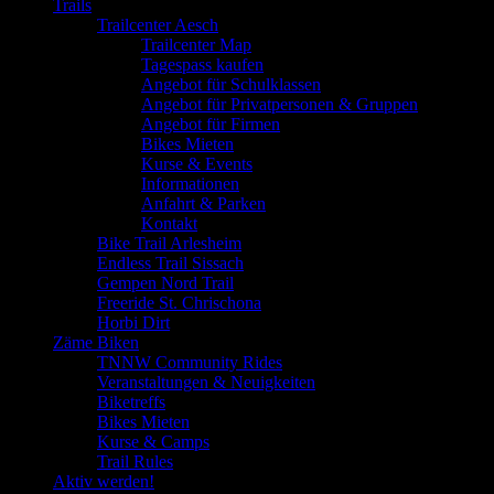
Trails
Trailcenter Aesch
Trailcenter Map
Tagespass kaufen
Angebot für Schulklassen
Angebot für Privatpersonen & Gruppen
Angebot für Firmen
Bikes Mieten
Kurse & Events
Informationen
Anfahrt & Parken
Kontakt
Bike Trail Arlesheim
Endless Trail Sissach
Gempen Nord Trail
Freeride St. Chrischona
Horbi Dirt
Zäme Biken
TNNW Community Rides
Veranstaltungen & Neuigkeiten
Biketreffs
Bikes Mieten
Kurse & Camps
Trail Rules
Aktiv werden!