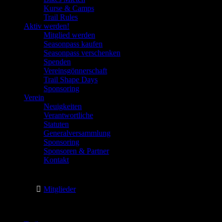
Kurse & Camps
Trail Rules
Aktiv werden!
Mitglied werden
Seasonpass kaufen
Seasonpass verschenken
Spenden
Vereinsgönnerschaft
Trail Shape Days
Sponsoring
Verein
Neuigkeiten
Verantwortliche
Statuten
Generalversammlung
Sponsoring
Sponsoren & Partner
Kontakt
Mitglieder