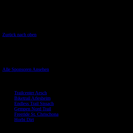
Zurück nach oben
Unsere Sponsoren
Sponsoren von Trailnet Nordwestschweiz
Alle Sponsoren Ansehen
Trails
Trailcenter Aesch
Biketrail Arlesheim
Endless Trail Sissach
Gempen Nord Trail
Freeride St. Chrischona
Horbi Dirt
Der Verein