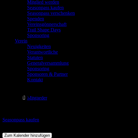
Mitglied werden
Seasonpass kaufen
Seasonpass verschenken
Spenden
Vereinsgönnerschaft
Trail Shape Days
Sponsoring
Verein
Neuigkeiten
Verantwortliche
Statuten
Generalversammlung
Sponsoring
Sponsoren & Partner
Kontakt
Gilgenberg Enduro Tour Baselbiet
Mitglieder
Wann
Seasonpass kaufen
20. Juni 2026
10:00 - 17:00
Zum Kalender hinzufügen