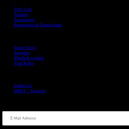
Über Uns
Statuten
Sponsoring
Impressum & Datenschutz
Mitmachen
Shape Days
Spenden
Mitglied werden
Trail Rules
Gemeinsam stark!
trailnet.ch
IMBA – Schweiz
Bleib informiert