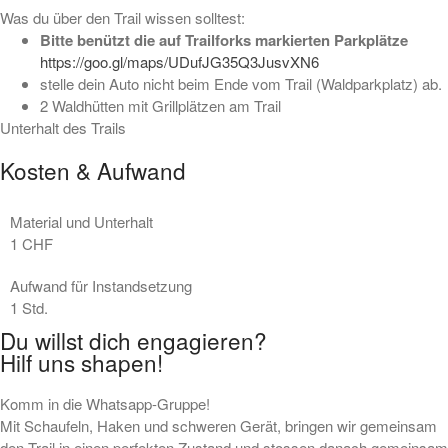
Was du über den Trail wissen solltest:
Bitte benützt die auf Trailforks markierten Parkplätze
https://goo.gl/maps/UDufJG35Q3JusvXN6
stelle dein Auto nicht beim Ende vom Trail (Waldparkplatz) ab.
2 Waldhütten mit Grillplätzen am Trail
Unterhalt des Trails
Kosten & Aufwand
Material und Unterhalt
1
CHF
Aufwand für Instandsetzung
1
Std.
Du willst dich engagieren?
Hilf uns shapen!
Komm in die Whatsapp-Gruppe!
Mit Schaufeln, Haken und schweren Gerät, bringen wir gemeinsam
den Trail in einen perfekten Zustand und stossen danach gemeinsam