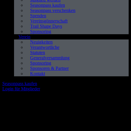
Seasonpass kaufen
Seasonpass verschenken
Spenden
Vereinsgönnerschaft
Trail Shape Days
Sponsoring
Verein
Neuigkeiten
Verantwortliche
Statuten
Generalversammlung
Sponsoring
Sponsoren & Partner
Kontakt
Seasonpass kaufen
Login für Mitglieder
Trail Days Baselland - 24./25. Mai
Sei dabei!
Dich erwartet ein actiongeladenes Wochenende mit geführten
Touren, spannenden Kursen, spektakulären Shows, einem