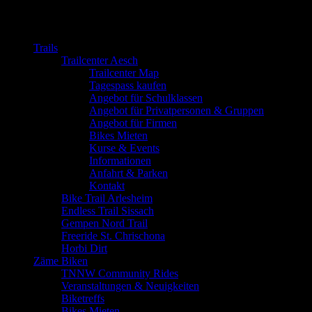
Close
Trails
Trailcenter Aesch
Trailcenter Map
Tagespass kaufen
Angebot für Schulklassen
Angebot für Privatpersonen & Gruppen
Angebot für Firmen
Bikes Mieten
Kurse & Events
Informationen
Anfahrt & Parken
Kontakt
Bike Trail Arlesheim
Endless Trail Sissach
Gempen Nord Trail
Freeride St. Chrischona
Horbi Dirt
Zäme Biken
TNNW Community Rides
Veranstaltungen & Neuigkeiten
Biketreffs
Bikes Mieten