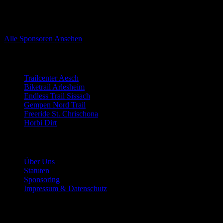
Sponsoren von Trailnet Nordwestschweiz
Alle Sponsoren Ansehen
Trails
Trailcenter Aesch
Biketrail Arlesheim
Endless Trail Sissach
Gempen Nord Trail
Freeride St. Chrischona
Horbi Dirt
Der Verein
Über Uns
Statuten
Sponsoring
Impressum & Datenschutz
Mitmachen