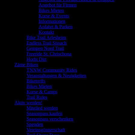
Angebot für Firmen
Bikes Mieten
Kurse & Events
Informationen
Anfahrt & Parken
Kontakt
Bike Trail Arlesheim
Endless Trail Sissach
Gempen Nord Trail
Freeride St. Chrischona
Horbi Dirt
Zäme Biken
TNNW Community Rides
Veranstaltungen & Neuigkeiten
Biketreffs
Bikes Mieten
Kurse & Camps
Trail Rules
Aktiv werden!
Mitglied werden
Seasonpass kaufen
Seasonpass verschenken
Spenden
Vereinsgönnerschaft