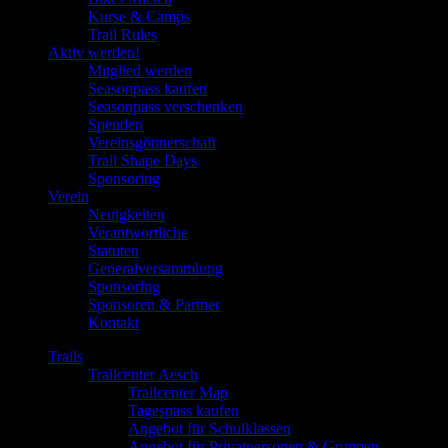
Kurse & Camps
Trail Rules
Aktiv werden!
Mitglied werden
Seasonpass kaufen
Seasonpass verschenken
Spenden
Vereinsgönnerschaft
Trail Shape Days
Sponsoring
Verein
Neuigkeiten
Verantwortliche
Statuten
Generalversammlung
Sponsoring
Sponsoren & Partner
Kontakt
Trails
Trailcenter Aesch
Trailcenter Map
Tagespass kaufen
Angebot für Schulklassen
Angebot für Privatpersonen & Gruppen