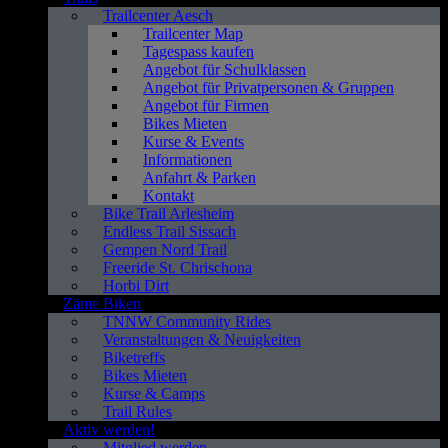
Trailcenter Aesch
Trailcenter Map
Tagespass kaufen
Angebot für Schulklassen
Angebot für Privatpersonen & Gruppen
Angebot für Firmen
Bikes Mieten
Kurse & Events
Informationen
Anfahrt & Parken
Kontakt
Bike Trail Arlesheim
Endless Trail Sissach
Gempen Nord Trail
Freeride St. Chrischona
Horbi Dirt
Zäme Biken
TNNW Community Rides
Veranstaltungen & Neuigkeiten
Biketreffs
Bikes Mieten
Kurse & Camps
Trail Rules
Aktiv werden!
Mitglied werden