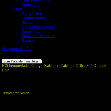
Trail Shape Days
Sponsoring
Verein
Neuigkeiten
Verantwortliche
Statuten
Generalversammlung
Skills & Ride Weekend
Sponsoring
Sponsoren & Partner
Wann
Kontakt
Seasonpass kaufen
14. Juni 2025 - 15. Juni 2025
00:00
Zum Kalender hinzufügen
ICS herunterladen
Google Kalender
iCalendar
Office 365
Outlook
Live
Wo
Trailcenter Aesch
Landskronstrasse 41, Aesch, 4147
Veranstaltungstyp