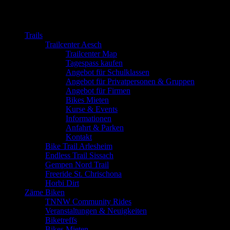
Close
Trails
Trailcenter Aesch
Trailcenter Map
Tagespass kaufen
Angebot für Schulklassen
Angebot für Privatpersonen & Gruppen
Angebot für Firmen
Bikes Mieten
Kurse & Events
Informationen
Anfahrt & Parken
Kontakt
Bike Trail Arlesheim
Endless Trail Sissach
Gempen Nord Trail
Freeride St. Chrischona
Horbi Dirt
Zäme Biken
TNNW Community Rides
Veranstaltungen & Neuigkeiten
Biketreffs
Bikes Mieten