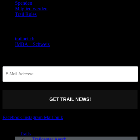
Spenden
Mitglied werden
Trail Rules
Gemeinsam stark!
trailnet.ch
IMBA – Schweiz
Bleib informiert
GET TRAIL NEWS!
Facebook
Instagram
Mail-bulk
Trails
Trailcenter Aesch