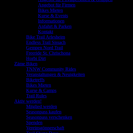
Angebot für Firmen
Bikes Mieten
Kurse & Events
Informationen
Anfahrt & Parken
Kontakt
Bike Trail Arlesheim
Endless Trail Sissach
Gempen Nord Trail
Freeride St. Chrischona
Horbi Dirt
Zäme Biken
TNNW Community Rides
Veranstaltungen & Neuigkeiten
Biketreffs
Bikes Mieten
Kurse & Camps
Trail Rules
Aktiv werden!
Mitglied werden
Seasonpass kaufen
Seasonpass verschenken
Spenden
Vereinsgönnerschaft