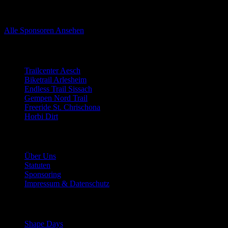
Sponsoren von Trailnet Nordwestschweiz
Alle Sponsoren Ansehen
Trails
Trailcenter Aesch
Biketrail Arlesheim
Endless Trail Sissach
Gempen Nord Trail
Freeride St. Chrischona
Horbi Dirt
Der Verein
Über Uns
Statuten
Sponsoring
Impressum & Datenschutz
Mitmachen
Shape Days