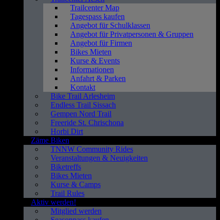
Trailcenter Map
Tagespass kaufen
Angebot für Schulklassen
Angebot für Privatpersonen & Gruppen
Angebot für Firmen
Bikes Mieten
Kurse & Events
Informationen
Anfahrt & Parken
Kontakt
Bike Trail Arlesheim
Endless Trail Sissach
Gempen Nord Trail
Freeride St. Chrischona
Horbi Dirt
Zäme Biken
TNNW Community Rides
Veranstaltungen & Neuigkeiten
Biketreffs
Bikes Mieten
Kurse & Camps
Trail Rules
Aktiv werden!
Mitglied werden
Seasonpass kaufen