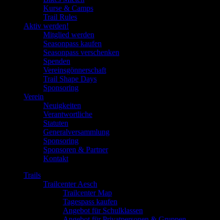
Kurse & Camps
Trail Rules
Aktiv werden!
Mitglied werden
Seasonpass kaufen
Seasonpass verschenken
Spenden
Vereinsgönnerschaft
Trail Shape Days
Sponsoring
Verein
Neuigkeiten
Verantwortliche
Statuten
Generalversammlung
Sponsoring
Sponsoren & Partner
Kontakt
Trails
Trailcenter Aesch
Trailcenter Map
Tagespass kaufen
Angebot für Schulklassen
Angebot für Privatpersonen & Gruppen