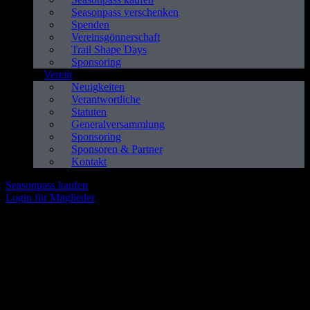
Seasonpass verschenken
Spenden
Vereinsgönnerschaft
Trail Shape Days
Sponsoring
Verein
Neuigkeiten
Verantwortliche
Statuten
Generalversammlung
Sponsoring
Sponsoren & Partner
Kontakt
Seasonpass kaufen
Login für Mitglieder
Trail Days Baselland - 24./25. Mai
Sei dabei!
Dich erwartet ein actiongeladenes Wochenende mit geführten
Touren, spannenden Kursen, spektakulären Shows, einem
Aussteller-Village, Workshops, Live-Musik, leckerem Essen und